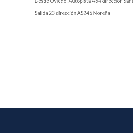
Desde Oviedo. Autopista A64 dirección San
Salida 23 dirección AS246 Noreña