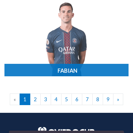
FABIAN
«
1
2
3
4
5
6
7
8
9
»