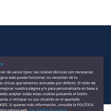
es
er de varios tipos: las cookies técnicas son necesarias
gina web pueda funcionar, no necesitan de tu
las únicas que tenemos activadas por defecto. El resto de
 mejorar nuestra página y/o para personalizarla en base a
uedes aceptar todas estas cookies pulsando el botón
rlas o rechazar su uso clicando en el apartado
S. Si quieres más información, consulta la POLÍTICA
Diseño web ::
ticmedia.es
stra página web.
Ver política de cookies