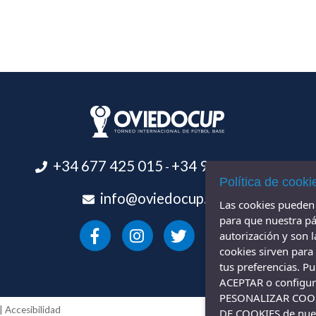
+34 677 425 015
+34 984 838 694
-
Política de cooki
info@oviedocup.com
Las cookies pueden s
para que nuestra pá
autorización y son 
cookies sirven para
tus preferencias. P
ACEPTAR o configura
PESONALIZAR COOKIE
|
Accesibilidad
DE COOKIES de nue