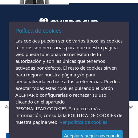
Política de cookies
Las cookies pueden ser de varios tipos: las cookies
+34 677 425 015
+34 984 838 694
-
técnicas son necesarias para que nuestra página
web pueda funcionar, no necesitan de tu
info@oviedocup.com
autorización y son las únicas que tenemos
activadas por defecto. El resto de cookies sirven
para mejorar nuestra página y/o para
personalizarla en base a tus preferencias. Puedes
aceptar todas estas cookies pulsando el botón
ACEPTAR o configurarlas o rechazar su uso
clicando en el apartado
Aviso legal
|
Política de privacidad
|
Política de cookies
|
Accesibilidad
PESONALIZAR COOKIES. Si quieres más
Diseño web ::
ticmedia.es
información, consulta la POLÍTICA DE COOKIES de
nuestra página web.
Ver política de cookies
Aceptar y seguir navegando