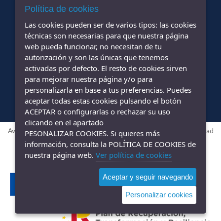
Política de cookies
Las cookies pueden ser de varios tipos: las cookies
+34 677 425 015
+34 984 838 694
-
técnicas son necesarias para que nuestra página
web pueda funcionar, no necesitan de tu
info@oviedocup.com
autorización y son las únicas que tenemos
activadas por defecto. El resto de cookies sirven
para mejorar nuestra página y/o para
personalizarla en base a tus preferencias. Puedes
aceptar todas estas cookies pulsando el botón
ACEPTAR o configurarlas o rechazar su uso
clicando en el apartado
Aviso legal
|
Política de privacidad
|
Política de cookies
|
Accesibilidad
PESONALIZAR COOKIES. Si quieres más
Diseño web ::
ticmedia.es
información, consulta la POLÍTICA DE COOKIES de
nuestra página web.
Ver política de cookies
Aceptar y seguir navegando
Personalizar cookies