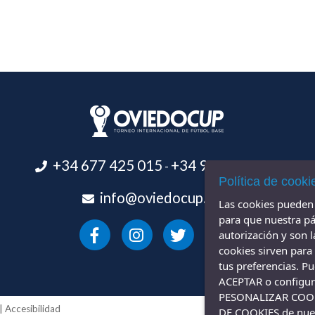
+34 677 425 015
+34 984 838 694
-
Política de cooki
info@oviedocup.com
Las cookies pueden s
para que nuestra pá
autorización y son 
cookies sirven para
tus preferencias. P
ACEPTAR o configura
PESONALIZAR COOKIE
|
Accesibilidad
DE COOKIES de nue