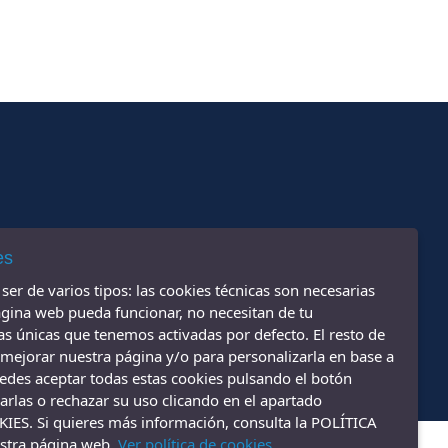
es
er de varios tipos: las cookies técnicas son necesarias
gina web pueda funcionar, no necesitan de tu
las únicas que tenemos activadas por defecto. El resto de
 mejorar nuestra página y/o para personalizarla en base a
uedes aceptar todas estas cookies pulsando el botón
rlas o rechazar su uso clicando en el apartado
S. Si quieres más información, consulta la POLÍTICA
Diseño web ::
ticmedia.es
stra página web.
Ver política de cookies